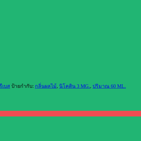
รีเบส
ป้ายกำกับ:
กลิ่นผลไม้
,
นิโคติน 3 MG.
,
ปริมาณ 60 ML.