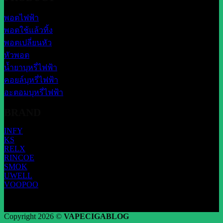
พอตไฟฟ้า
พอตใช้แล้วทิ้ง
พอตเปลี่ยนหัว
หัวพอต
น้ำยาบุหรี่ไฟฟ้า
คอยล์บุหรี่ไฟฟ้า
อะตอมบุหรี่ไฟฟ้า
BRAND
INFY
KS
RELX
RINCOE
SMOK
UWELL
VOOPOO
Copyright 2026 ©
VAPECIGABLOG