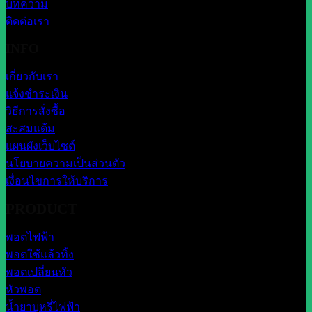
บทความ
ติดต่อเรา
INFO
เกี่ยวกับเรา
แจ้งชำระเงิน
วิธีการสั่งซื้อ
สะสมแต้ม
แผนผังเว็บไซต์
นโยบายความเป็นส่วนตัว
เงื่อนไขการให้บริการ
PRODUCT
พอตไฟฟ้า
พอตใช้แล้วทิ้ง
พอตเปลี่ยนหัว
หัวพอต
น้ำยาบุหรี่ไฟฟ้า