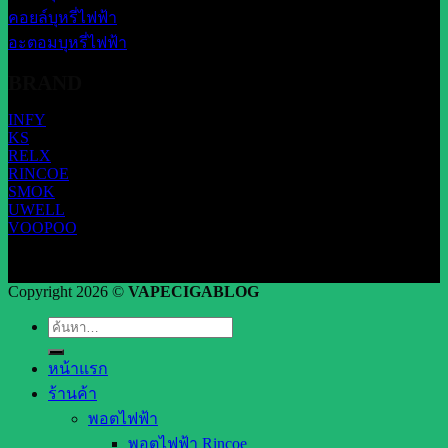
คอยล์บุหรี่ไฟฟ้า
อะตอมบุหรี่ไฟฟ้า
BRAND
INFY
KS
RELX
RINCOE
SMOK
UWELL
VOOPOO
Copyright 2026 ©
VAPECIGABLOG
ค้นหา:
หน้าแรก
ร้านค้า
พอตไฟฟ้า
พอตไฟฟ้า Rincoe