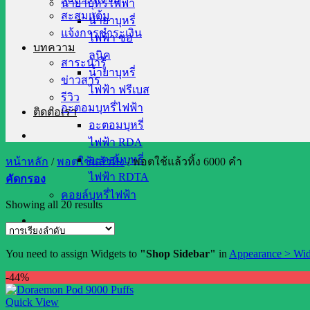
น้ำยาบุหรี่ไฟฟ้า
สะสมแต้ม
น้ำยาบุหรี่
แจ้งการชำระเงิน
ไฟฟ้า ซอ
บทความ
ลนิค
สาระน่ารู้
น้ำยาบุหรี่
ข่าวสาร
ไฟฟ้า ฟรีเบส
รีวิว
อะตอมบุหรี่ไฟฟ้า
ติดต่อเรา
อะตอมบุหรี่
ไฟฟ้า RDA
อะตอมบุหรี่
หน้าหลัก
/
พอตใช้แล้วทิ้ง
/
พอตใช้แล้วทิ้ง 6000 คำ
ไฟฟ้า RDTA
คัดกรอง
คอยล์บุหรี่ไฟฟ้า
Showing all 20 results
You need to assign Widgets to
"Shop Sidebar"
in
Appearance > Wid
-44%
Quick View