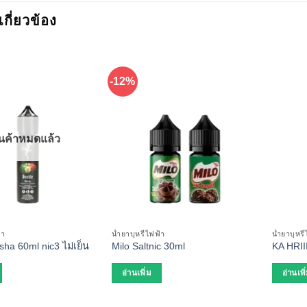
่เกี่ยวข้อง
-12%
ินค้าหมดแล้ว
้า
น้ำยาบุหรี่ไฟฟ้า
น้ำยาบุหรี
sha 60ml nic3 ไม่เย็น
Milo Saltnic 30ml
KA HRII
อ่านเพิ่ม
อ่านเพิ