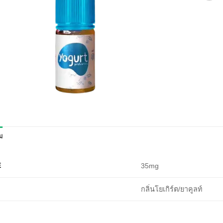
ิม
E
35mg
กลิ่นโยเกิร์ต/ยาคูลท์