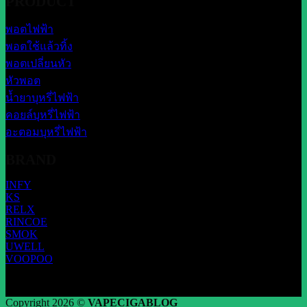
PRODUCT
พอตไฟฟ้า
พอตใช้แล้วทิ้ง
พอตเปลี่ยนหัว
หัวพอต
น้ำยาบุหรี่ไฟฟ้า
คอยล์บุหรี่ไฟฟ้า
อะตอมบุหรี่ไฟฟ้า
BRAND
INFY
KS
RELX
RINCOE
SMOK
UWELL
VOOPOO
Copyright 2026 ©
VAPECIGABLOG