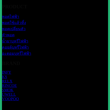
PRODUCT
พอตไฟฟ้า
พอตใช้แล้วทิ้ง
พอตเปลี่ยนหัว
หัวพอต
น้ำยาบุหรี่ไฟฟ้า
คอยล์บุหรี่ไฟฟ้า
อะตอมบุหรี่ไฟฟ้า
BRAND
INFY
KS
RELX
RINCOE
SMOK
UWELL
VOOPOO