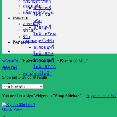
น้ำยาบุหรี่ไฟฟ้า
สะสมแต้ม
น้ำยาบุหรี่
แจ้งการชำระเงิน
ไฟฟ้า ซอ
บทความ
ลนิค
สาระน่ารู้
น้ำยาบุหรี่
ข่าวสาร
ไฟฟ้า ฟรีเบส
รีวิว
อะตอมบุหรี่ไฟฟ้า
ติดต่อเรา
อะตอมบุหรี่
ไฟฟ้า RDA
อะตอมบุหรี่
หน้าหลัก
/
สินค้าที่มีป้ายกำกับ “ปริมาณ 60 ML.”
ไฟฟ้า RDTA
คัดกรอง
คอยล์บุหรี่ไฟฟ้า
Showing 1–20 of 49 results
You need to assign Widgets to
"Shop Sidebar"
in
Appearance > Wid
Quick View