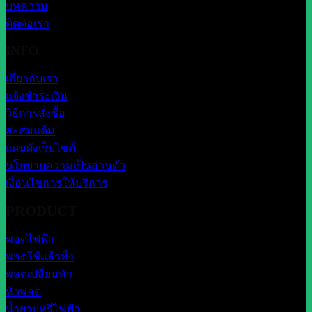
บทความ
ติดต่อเรา
INFO
เกี่ยวกับเรา
แจ้งชำระเงิน
วิธีการสั่งซื้อ
สะสมแต้ม
แผนผังเว็บไซต์
นโยบายความเป็นส่วนตัว
เงื่อนไขการให้บริการ
PRODUCT
พอตไฟฟ้า
พอตใช้แล้วทิ้ง
พอตเปลี่ยนหัว
หัวพอต
น้ำยาบุหรี่ไฟฟ้า