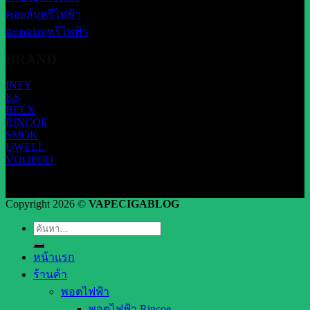
คอยล์บุหรี่ไฟฟ้า
อะตอมบุหรี่ไฟฟ้า
BRAND
INFY
KS
RELX
RINCOE
SMOK
UWELL
VOOPOO
Copyright 2026 ©
VAPECIGABLOG
ค้นหา:
หน้าแรก
ร้านค้า
พอตไฟฟ้า
พอตไฟฟ้า Rincoe