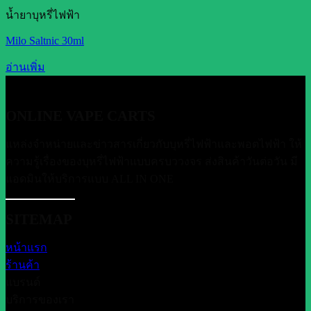
น้ำยาบุหรี่ไฟฟ้า
Milo Saltnic 30ml
อ่านเพิ่ม
ONLINE VAPE CARTS
แหล่งจำหน่ายและข่าวสารเกี่ยวกับบุหรี่ไฟฟ้าและพอตไฟฟ้า ให้
ความรู้เรื่องของบุหรี่ไฟฟ้าแบบครบววงจร ส่งสินค้าวันต่อวัน มี
แอดมินให้บริการแบบ ALL IN ONE
SITEMAP
หน้าแรก
ร้านค้า
แบรนด์
บริการของเรา