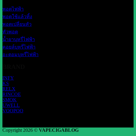
พอตไฟฟ้า
พอตใช้แล้วทิ้ง
พอตเปลี่ยนหัว
หัวพอต
น้ำยาบุหรี่ไฟฟ้า
คอยล์บุหรี่ไฟฟ้า
อะตอมบุหรี่ไฟฟ้า
BRAND
INFY
KS
RELX
RINCOE
SMOK
UWELL
VOOPOO
Copyright 2026 ©
VAPECIGABLOG