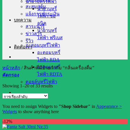
น้ำยาบุหรี่ไฟฟ้า
สะสมแต้ม
น้ำยาบุหรี่
แจ้งการชำระเงิน
ไฟฟ้า ซอ
บทความ
ลนิค
สาระน่ารู้
น้ำยาบุหรี่
ข่าวสาร
ไฟฟ้า ฟรีเบส
รีวิว
อะตอมบุหรี่ไฟฟ้า
ติดต่อเรา
อะตอมบุหรี่
ไฟฟ้า RDA
อะตอมบุหรี่
หน้าหลัก
/
สินค้าที่มีป้ายกำกับ “กลิ่นเครื่องดื่ม”
ไฟฟ้า RDTA
คัดกรอง
คอยล์บุหรี่ไฟฟ้า
Showing 1–20 of 33 results
You need to assign Widgets to
"Shop Sidebar"
in
Appearance >
Widgets
to show anything here
-12%