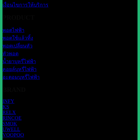
เงื่อนไขการให้บริการ
PRODUCT
พอตไฟฟ้า
พอตใช้แล้วทิ้ง
พอตเปลี่ยนหัว
หัวพอต
น้ำยาบุหรี่ไฟฟ้า
คอยล์บุหรี่ไฟฟ้า
อะตอมบุหรี่ไฟฟ้า
BRAND
INFY
KS
RELX
RINCOE
SMOK
UWELL
VOOPOO