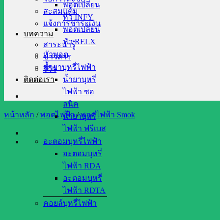
พอตเปลี่ยน
สะสมแต้ม
หัว INFY
แจ้งการชำระเงิน
พอตเปลี่ยน
บทความ
หัว RELX
สาระน่ารู้
หัวพอต
ข่าวสาร
น้ำยาบุหรี่ไฟฟ้า
รีวิว
ติดต่อเรา
น้ำยาบุหรี่
ไฟฟ้า ซอ
ลนิค
หน้าหลัก
/
พอตไฟฟ้า
/
พอตไฟฟ้า Smok
น้ำยาบุหรี่
ไฟฟ้า ฟรีเบส
อะตอมบุหรี่ไฟฟ้า
อะตอมบุหรี่
ไฟฟ้า RDA
อะตอมบุหรี่
ไฟฟ้า RDTA
คอยล์บุหรี่ไฟฟ้า