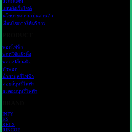
สะสมแต้ม
แผนผังเว็บไซต์
นโยบายความเป็นส่วนตัว
เงื่อนไขการให้บริการ
PRODUCT
พอตไฟฟ้า
พอตใช้แล้วทิ้ง
พอตเปลี่ยนหัว
หัวพอต
น้ำยาบุหรี่ไฟฟ้า
คอยล์บุหรี่ไฟฟ้า
อะตอมบุหรี่ไฟฟ้า
BRAND
INFY
KS
RELX
RINCOE