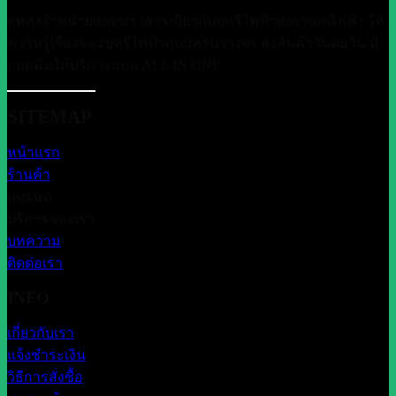
แหล่งจำหน่ายและข่าวสารเกี่ยวกับบุหรี่ไฟฟ้าและพอตไฟฟ้า ให้
ความรู้เรื่องของบุหรี่ไฟฟ้าแบบครบววงจร ส่งสินค้าวันต่อวัน มี
แอดมินให้บริการแบบ ALL IN ONE
SITEMAP
หน้าแรก
ร้านค้า
แบรนด์
บริการของเรา
บทความ
ติดต่อเรา
INFO
เกี่ยวกับเรา
แจ้งชำระเงิน
วิธีการสั่งซื้อ