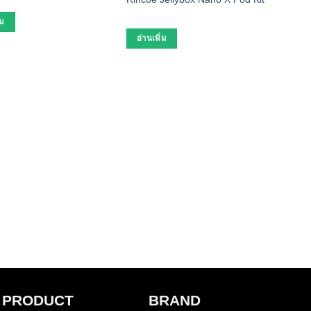
่ม
อ่านเพิ่ม
พอตไฟ
SMOK
อ่า
PRODUCT
BRAND