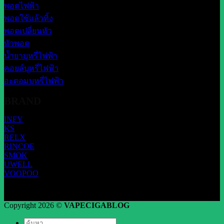
พอตไฟฟ้า
พอตใช้แล้วทิ้ง
พอตเปลี่ยนหัว
หัวพอต
น้ำยาบุหรี่ไฟฟ้า
คอยล์บุหรี่ไฟฟ้า
อะตอมบุหรี่ไฟฟ้า
BRAND
INFY
KS
RELX
RINCOE
SMOK
UWELL
VOOPOO
Copyright 2026 ©
VAPECIGABLOG
ค้นหา: