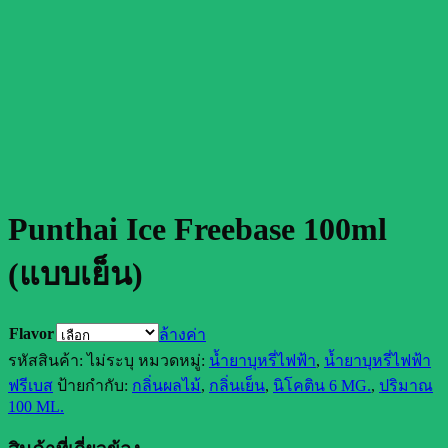
Punthai Ice Freebase 100ml
(แบบเย็น)
Flavor
ล้างค่า
รหัสสินค้า:
ไม่ระบุ
หมวดหมู่:
น้ำยาบุหรี่ไฟฟ้า
,
น้ำยาบุหรี่ไฟฟ้า
ฟรีเบส
ป้ายกำกับ:
กลิ่นผลไม้
,
กลิ่นเย็น
,
นิโคติน 6 MG.
,
ปริมาณ
100 ML.