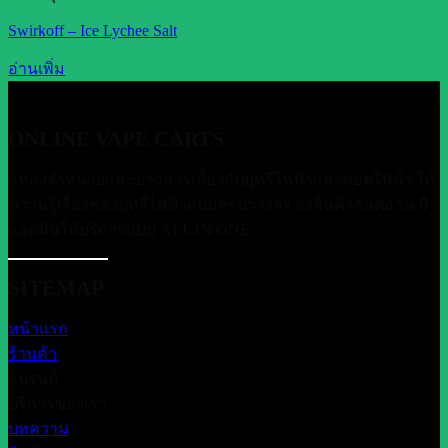
Swirkoff – Ice Lychee Salt
อ่านเพิ่ม
ONLINE VAPE CARTS
แหล่งจำหน่ายและข่าวสารเกี่ยวกับบุหรี่ไฟฟ้าและพอตไฟฟ้า ให้
ความรู้เรื่องของบุหรี่ไฟฟ้าแบบครบววงจร ส่งสินค้าวันต่อวัน มี
แอดมินให้บริการแบบ ALL IN ONE
SITEMAP
หน้าแรก
ร้านค้า
แบรนด์
บริการของเรา
บทความ