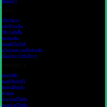
ติดต่อเรา
INFO
เกี่ยวกับเรา
แจ้งชำระเงิน
วิธีการสั่งซื้อ
สะสมแต้ม
แผนผังเว็บไซต์
นโยบายความเป็นส่วนตัว
เงื่อนไขการให้บริการ
PRODUCT
พอตไฟฟ้า
พอตใช้แล้วทิ้ง
พอตเปลี่ยนหัว
หัวพอต
น้ำยาบุหรี่ไฟฟ้า
คอยล์บุหรี่ไฟฟ้า