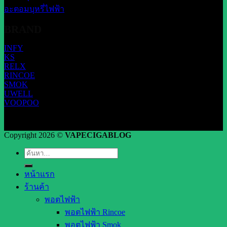
อะตอมบุหรี่ไฟฟ้า
BRAND
INFY
KS
RELX
RINCOE
SMOK
UWELL
VOOPOO
Copyright 2026 ©
VAPECIGABLOG
ค้นหา:
หน้าแรก
ร้านค้า
พอตไฟฟ้า
พอตไฟฟ้า Rincoe
พอตไฟฟ้า Smok