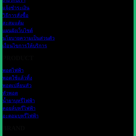
เกี่ยวกับเรา
แจ้งชำระเงิน
วิธีการสั่งซื้อ
สะสมแต้ม
แผนผังเว็บไซต์
นโยบายความเป็นส่วนตัว
เงื่อนไขการให้บริการ
PRODUCT
พอตไฟฟ้า
พอตใช้แล้วทิ้ง
พอตเปลี่ยนหัว
หัวพอต
น้ำยาบุหรี่ไฟฟ้า
คอยล์บุหรี่ไฟฟ้า
อะตอมบุหรี่ไฟฟ้า
BRAND