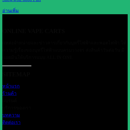
อ่านเพิ่ม
ONLINE VAPE CARTS
แหล่งจำหน่ายและข่าวสารเกี่ยวกับบุหรี่ไฟฟ้าและพอตไฟฟ้า ให้
ความรู้เรื่องของบุหรี่ไฟฟ้าแบบครบววงจร ส่งสินค้าวันต่อวัน มี
แอดมินให้บริการแบบ ALL IN ONE
SITEMAP
หน้าแรก
ร้านค้า
แบรนด์
บริการของเรา
บทความ
ติดต่อเรา