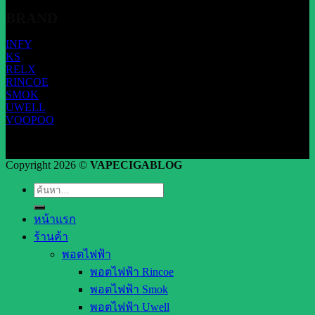
BRAND
INFY
KS
RELX
RINCOE
SMOK
UWELL
VOOPOO
Copyright 2026 ©
VAPECIGABLOG
ค้นหา:
หน้าแรก
ร้านค้า
พอตไฟฟ้า
พอตไฟฟ้า Rincoe
พอตไฟฟ้า Smok
พอตไฟฟ้า Uwell