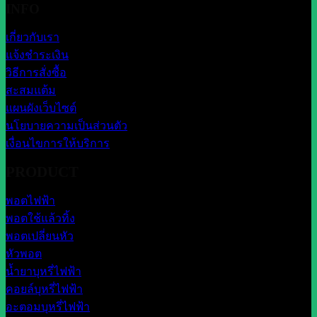
INFO
เกี่ยวกับเรา
แจ้งชำระเงิน
วิธีการสั่งซื้อ
สะสมแต้ม
แผนผังเว็บไซต์
นโยบายความเป็นส่วนตัว
เงื่อนไขการให้บริการ
PRODUCT
พอตไฟฟ้า
พอตใช้แล้วทิ้ง
พอตเปลี่ยนหัว
หัวพอต
น้ำยาบุหรี่ไฟฟ้า
คอยล์บุหรี่ไฟฟ้า
อะตอมบุหรี่ไฟฟ้า