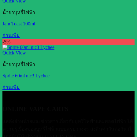
Quick View
น้ำยาบุหรี่ไฟฟ้า
Jam Toast 100ml
อ่านเพิ่ม
-5%
Quick View
น้ำยาบุหรี่ไฟฟ้า
Sprite 60ml nic3 Lychee
อ่านเพิ่ม
ONLINE VAPE CARTS
แหล่งจำหน่ายและข่าวสารเกี่ยวกับบุหรี่ไฟฟ้าและพอตไฟฟ้า ให้
ความรู้เรื่องของบุหรี่ไฟฟ้าแบบครบววงจร ส่งสินค้าวันต่อวัน มี
แอดมินให้บริการแบบ ALL IN ONE