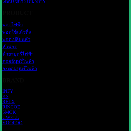
เงื่อนไขการให้บริการ
PRODUCT
พอตไฟฟ้า
พอตใช้แล้วทิ้ง
พอตเปลี่ยนหัว
หัวพอต
น้ำยาบุหรี่ไฟฟ้า
คอยล์บุหรี่ไฟฟ้า
อะตอมบุหรี่ไฟฟ้า
BRAND
INFY
KS
RELX
RINCOE
SMOK
UWELL
VOOPOO