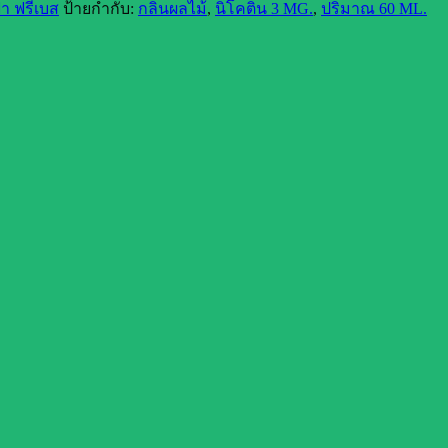
้า ฟรีเบส
ป้ายกำกับ:
กลิ่นผลไม้
,
นิโคติน 3 MG.
,
ปริมาณ 60 ML.