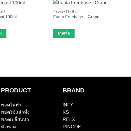
่ไฟฟ้า
น้ำยาบุหรี่ไฟฟ้า
st 100ml
Funta Freebase – Grape
น้ำยาบ
Mild
(30m
่ม
อ่านเพิ่ม
อ่า
PRODUCT
BRAND
พอตไฟฟ้า
INFY
พอตใช้แล้วทิ้ง
KS
พอตเปลี่ยนหัว
RELX
หัวพอต
RINCOE