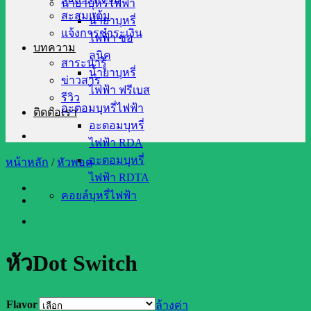
น้ำยาบุหรี่ไฟฟ้า
สะสมแต้ม
น้ำยาบุหรี่
แจ้งการชำระเงิน
ไฟฟ้า ซอ
บทความ
ลนิค
สาระน่ารู้
น้ำยาบุหรี่
ข่าวสาร
ไฟฟ้า ฟรีเบส
รีวิว
อะตอมบุหรี่ไฟฟ้า
ติดต่อเรา
อะตอมบุหรี่
ไฟฟ้า RDA
อะตอมบุหรี่
หน้าหลัก
/
หัวพอต
ไฟฟ้า RDTA
คอยล์บุหรี่ไฟฟ้า
หัวDot Switch
Flavor
ล้างค่า