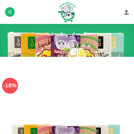
Skip
to
content
หน้าหลัก
/
หัวพอต
-18%