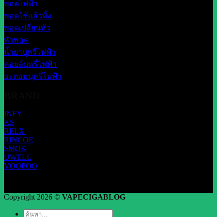
พอตไฟฟ้า
พอตใช้แล้วทิ้ง
พอตเปลี่ยนหัว
หัวพอต
น้ำยาบุหรี่ไฟฟ้า
คอยล์บุหรี่ไฟฟ้า
อะตอมบุหรี่ไฟฟ้า
BRAND
INFY
KS
RELX
RINCOE
SMOK
UWELL
VOOPOO
Copyright 2026 ©
VAPECIGABLOG
ค้นหา: