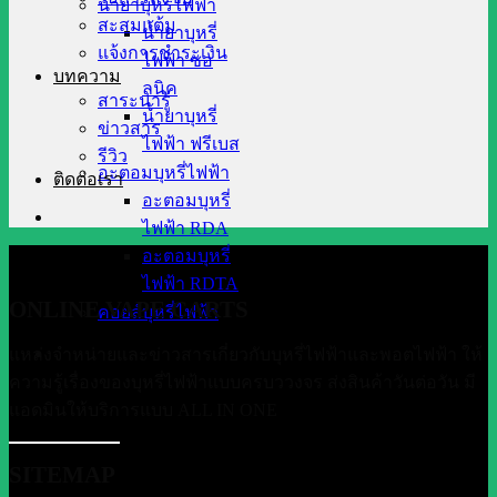
น้ำยาบุหรี่ไฟฟ้า
สะสมแต้ม
น้ำยาบุหรี่
แจ้งการชำระเงิน
ไฟฟ้า ซอ
บทความ
ลนิค
สาระน่ารู้
น้ำยาบุหรี่
ข่าวสาร
ไฟฟ้า ฟรีเบส
รีวิว
อะตอมบุหรี่ไฟฟ้า
ติดต่อเรา
อะตอมบุหรี่
ไฟฟ้า RDA
อะตอมบุหรี่
ไฟฟ้า RDTA
ONLINE VAPE CARTS
คอยล์บุหรี่ไฟฟ้า
แหล่งจำหน่ายและข่าวสารเกี่ยวกับบุหรี่ไฟฟ้าและพอตไฟฟ้า ให้
ความรู้เรื่องของบุหรี่ไฟฟ้าแบบครบววงจร ส่งสินค้าวันต่อวัน มี
แอดมินให้บริการแบบ ALL IN ONE
SITEMAP