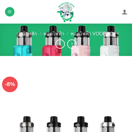
Skip
to
content
หน้าหลัก
/
พอตไฟฟ้า
/
พอตไฟฟ้า VOOPOO
-8%