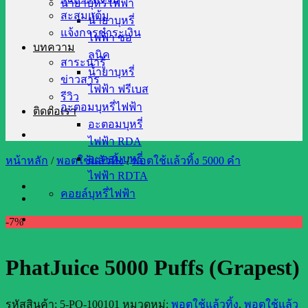
น้ำยาบุหรี่ไฟฟ้า
สะสมแต้ม
น้ำยาบุหรี่
แจ้งการชำระเงิน
ไฟฟ้า ซอ
บทความ
ลนิค
สาระน่ารู้
น้ำยาบุหรี่
ข่าวสาร
ไฟฟ้า ฟรีเบส
รีวิว
อะตอมบุหรี่ไฟฟ้า
ติดต่อเรา
อะตอมบุหรี่
ไฟฟ้า RDA
อะตอมบุหรี่
หน้าหลัก
/
พอตใช้แล้วทิ้ง
/
พอตใช้แล้วทิ้ง 5000 คำ
ไฟฟ้า RDTA
คอยล์บุหรี่ไฟฟ้า
-7%
PhatJuice 5000 Puffs (Grapest)
รหัสสินค้า:
5-PO-100101
หมวดหมู่:
พอตใช้แล้วทิ้ง
,
พอตใช้แล้ว