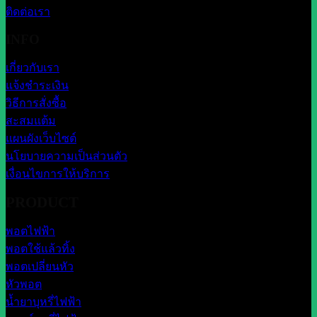
ติดต่อเรา
INFO
เกี่ยวกับเรา
แจ้งชำระเงิน
วิธีการสั่งซื้อ
สะสมแต้ม
แผนผังเว็บไซต์
นโยบายความเป็นส่วนตัว
เงื่อนไขการให้บริการ
PRODUCT
พอตไฟฟ้า
พอตใช้แล้วทิ้ง
พอตเปลี่ยนหัว
หัวพอต
น้ำยาบุหรี่ไฟฟ้า