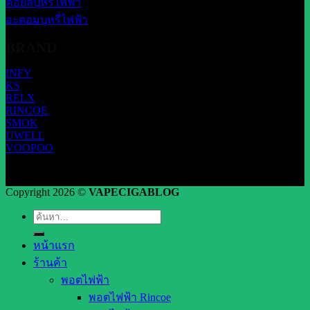
คอยล์บุหรี่ไฟฟ้า
อะตอมบุหรี่ไฟฟ้า
BRAND
INFY
KS
RELX
RINCOE
SMOK
UWELL
VOOPOO
Copyright 2026 ©
VAPECIGABLOG
ค้นหา:
หน้าแรก
ร้านค้า
พอตไฟฟ้า
พอตไฟฟ้า Rincoe