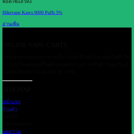
พอตใช้แล้วทิ้ง
Hikevape Kaws 9000 Puffs 5%
อ่านเพิ่ม
ONLINE VAPE CARTS
แหล่งจำหน่ายและข่าวสารเกี่ยวกับบุหรี่ไฟฟ้าและพอตไฟฟ้า ให้
ความรู้เรื่องของบุหรี่ไฟฟ้าแบบครบววงจร ส่งสินค้าวันต่อวัน มี
แอดมินให้บริการแบบ ALL IN ONE
SITEMAP
หน้าแรก
ร้านค้า
แบรนด์
บริการของเรา
บทความ